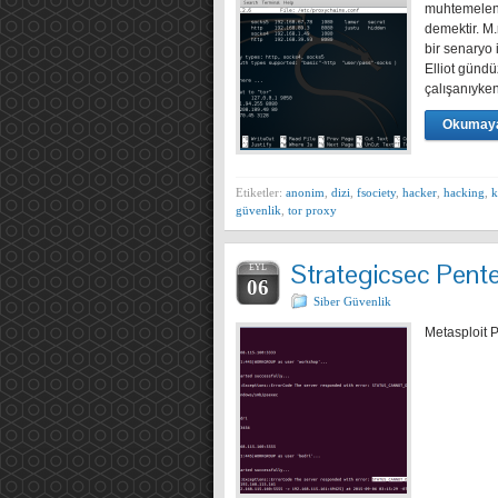
muhtemelen 
demektir. M.
bir senaryo 
Elliot gündü
çalışanıyke
Okumaya
Etiketler:
anonim
,
dizi
,
fsociety
,
hacker
,
hacking
,
k
güvenlik
,
tor proxy
Strategicsec Pent
EYL
06
Siber Güvenlik
Metasploit 