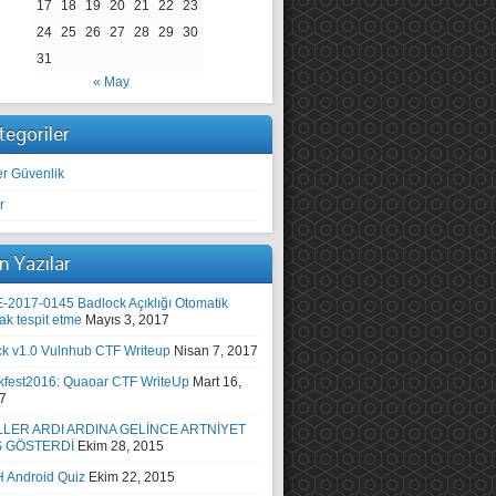
17
18
19
20
21
22
23
24
25
26
27
28
29
30
31
« May
tegoriler
er Güvenlik
r
n Yazılar
-2017-0145 Badlock Açıklığı Otomatik
ak tespit etme
Mayıs 3, 2017
ck v1.0 Vulnhub CTF Writeup
Nisan 7, 2017
kfest2016: Quaoar CTF WriteUp
Mart 16,
7
LER ARDI ARDINA GELİNCE ARTNİYET
Ş GÖSTERDİ
Ekim 28, 2015
 Android Quiz
Ekim 22, 2015