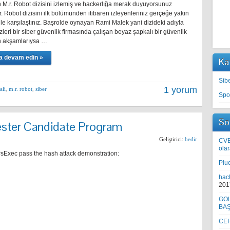
M.r. Robot dizisini izlemiş ve hackerlığa merak duyuyorsunuz
r. Robot dizisini ilk bölümünden itibaren izleyenleriniz gerçeğe yakın
ile karşılaştınız. Başrolde oynayan Rami Malek yani dizideki adıyla
zleri bir siber güvenlik firmasında çalışan beyaz şapkalı bir güvenlik
n akşamlarıysa …
 devam edin »
Ka
Sib
1 yorum
ali
,
m.r. robot
,
siber
Spo
So
ester Candidate Program
Geliştirici:
bedir
CVE
olar
PsExec pass the hash attack demonstration:
Plu
hac
201
GOL
BA
CEH