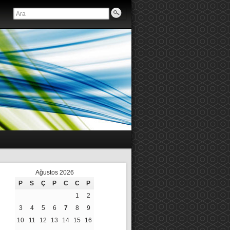
Ağustos 2026
P
S
Ç
P
C
C
P
1
2
3
4
5
6
7
8
9
10
11
12
13
14
15
16