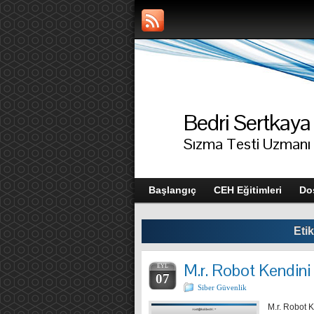
Bedri Sertkaya
Sızma Testi Uzmanı 
Başlangıç
CEH Eğitimleri
Dos
Etik
M.r. Robot Kendini 
EYL
07
Siber Güvenlik
M.r. Robot K