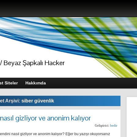
/ Beyaz Şapkalı Hacker
t Siteler
Hakkımda
et Arşivi:
siber güvenlik
nasıl gizliyor ve anonim kalıyor
Geliştirici:
bedir
endini nasıl gizliyor ve anonim kalıyor? Eğer bu yazıyı okuyorsanız