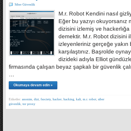
Siber Güvenlik
M.r. Robot Kendini nasıl gizl
Eğer bu yazıyı okuyorsanız 
dizisini izlemiş ve hackerlı
demektir. M.r. Robot dizisini 
izleyenleriniz gerçeğe yakın 
karşılaştınız. Başrolde oyn
dizideki adıyla Elliot gündüzle
firmasında çalışan beyaz şapkalı bir güvenlik ç
…
Okumaya devam edin »
Etiketler:
anonim
,
dizi
,
fsociety
,
hacker
,
hacking
,
kali
,
m.r. robot
,
siber
güvenlik
,
tor proxy