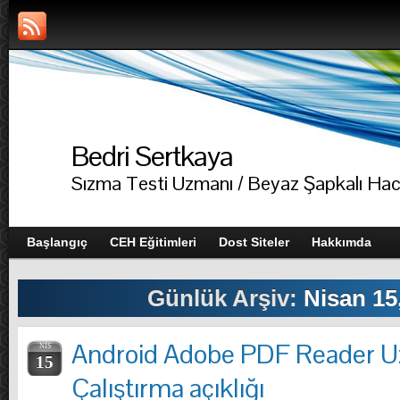
Bedri Sertkaya
Sızma Testi Uzmanı / Beyaz Şapkalı Ha
Başlangıç
CEH Eğitimleri
Dost Siteler
Hakkımda
Günlük Arşiv:
Nisan 15
Android Adobe PDF Reader U
NIS
15
Çalıştırma açıklığı