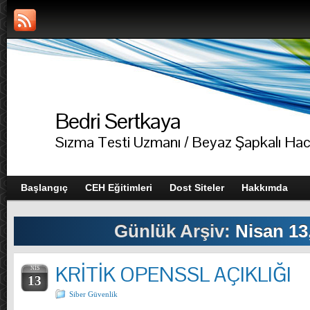
Bedri Sertkaya
Sızma Testi Uzmanı / Beyaz Şapkalı Ha
Başlangıç
CEH Eğitimleri
Dost Siteler
Hakkımda
Günlük Arşiv:
Nisan 13
KRİTİK OPENSSL AÇIKLIĞI
NIS
13
Siber Güvenlik