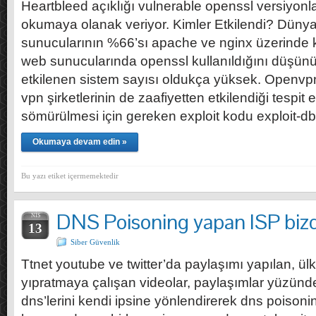
Heartbleed açıklığı vulnerable openssl versiyon
okumaya olanak veriyor. Kimler Etkilendi? Düny
sunucularının %66’sı apache ve nginx üzerinde
web sunucularında openssl kullanıldığını düşünü
etkilenen sistem sayısı oldukça yüksek. Openvp
vpn şirketlerinin de zaafiyetten etkilendiği tespit e
sömürülmesi için gereken exploit kodu exploit-
Okumaya devam edin »
Bu yazı etiket içermemektedir
DNS Poisoning yapan ISP bizde
NIS
13
Siber Güvenlik
Ttnet youtube ve twitter’da paylaşımı yapılan, ül
yıpratmaya çalışan videolar, paylaşımlar yüzünd
dns’lerini kendi ipsine yönlendirerek dns poisoni