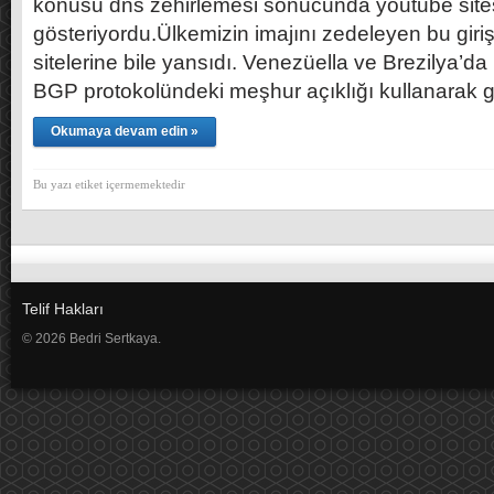
konusu dns zehirlemesi sonucunda youtube sitesi 
gösteriyordu.Ülkemizin imajını zedeleyen bu giriş
sitelerine bile yansıdı. Venezüella ve Brezilya’d
BGP protokolündeki meşhur açıklığı kullanarak
Okumaya devam edin »
Bu yazı etiket içermemektedir
Telif Hakları
© 2026 Bedri Sertkaya.